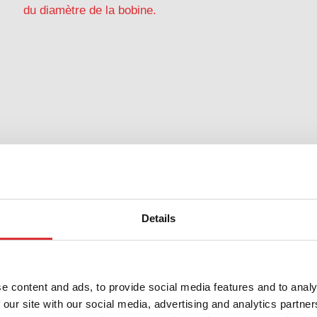
du diamètre de la bobine.
Transport de
palettes
Details
Soulevez et transportez vos objets de manière
e content and ads, to provide social media features and to analy
simple, efficace et ergonomique.
 our site with our social media, advertising and analytics partn