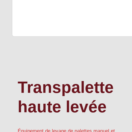
Transpalette
haute levée
Équipement de levage de palettes manuel et