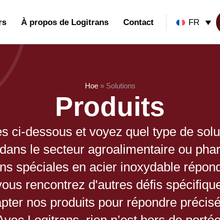
rs
À propos de Logitrans
Contact
FR
Hoe
»
Solutions
Produits
es ci-dessous et voyez quel type de sol
z dans le secteur agroalimentaire ou ph
ns spéciales en acier inoxydable répon
i vous rencontrez d'autres défis spécifiq
apter nos produits pour répondre précis
Avec Logitrans, rien n’est hors de portée