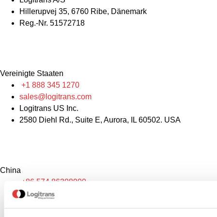
Hillerupvej 35, 6760 Ribe, Dänemark
Reg.-Nr. 51572718
Vereinigte Staaten
+1 888 345 1270
sales@logitrans.com
Logitrans US Inc.
2580 Diehl Rd., Suite E, Aurora, IL 60502. USA
China
+86 574 86308900
info@logitrans.cn
Ningbo Logitrans Handhabungsausrüstung Co., Ltd.
Nr. 199 Donghui Road, Nordic Industrial Park, Bezirk