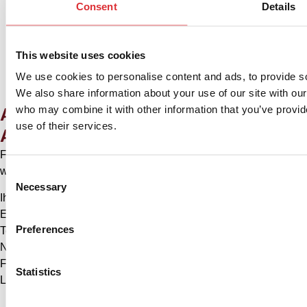
Consent
Details
Zhenhai, Ningbo, Provinz Zhejiang, 315221, China
This website uses cookies
Datenschutzrichtlinie
Cookie-Richtlinie
We use cookies to personalise content and ads, to provide soc
We also share information about your use of our site with our
who may combine it with other information that you’ve provid
Angebot anfordern
use of their services.
Anfrage für: Lösungen
Füllen Sie das Formular aus und wir werden uns so schnell
wie möglich bei Ihnen melden.
Consent
Necessary
Selection
Ihr Name
E-Mail
Preferences
Telefonnummer
Name der Firma
Firmenanschrift (PLZ und Stadt)
Statistics
Land