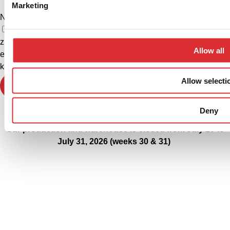
Marketing
Nachricht
Ich erkläre mich damit einverstanden, E-Mails von Logitrans
zu Produkten, Neuigkeiten und verwandten Informationen zu
Allow all
erhalten. Mir ist bewusst, dass ich mich jederzeit abmelden
kann.
Allow selecti
Anfrage senden
Deny
Our production and warehouse is closed from July 20 to
July 31, 2026 (weeks 30 & 31)