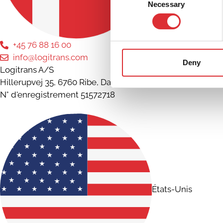
Necessary
Selection
+45 76 88 16 00
info@logitrans.com
Deny
Logitrans A/S
Hillerupvej 35, 6760 Ribe, Danemark
N° d'enregistrement 51572718
États-Unis