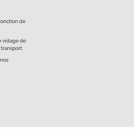
 fonction de
e vidage de
 transport.
 nos