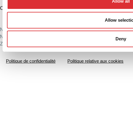
Allow all
Chine
+86 574 86308900
Allow selecti
info@logitrans.cn
Ningbo Logitrans Manutention Équipement Co., Ltd.
N° 199 Donghui Road, parc industriel nordique, district de
Deny
Zhenhai, Ningbo, province du Zhejiang, 315221, Chine
Politique de confidentialité
Politique relative aux cookies