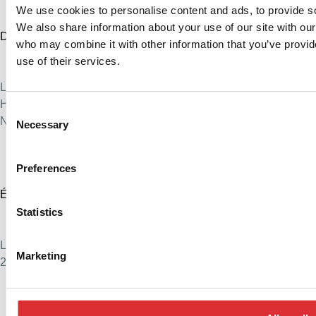
We use cookies to personalise content and ads, to provide soc
We also share information about your use of our site with our
Danemark
who may combine it with other information that you’ve provid
+45 76 88 16 00
use of their services.
info@logitrans.com
Logitrans A/S
Hillerupvej 35, 6760 Ribe, Danemark
Consent
N° d'enregistrement 51572718
Necessary
Selection
Preferences
États-Unis
+1 888 345 1270
Statistics
ventes@logitrans.com
Logitrans US Inc.
Marketing
2580 Diehl Rd., Suite E, Aurora, IL 60502. États-Unis