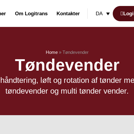
her
Om Logitrans
Kontakter
Logi
DA
Home
»
Tøndevender
Tøndevender
 håndtering, løft og rotation af tønder 
tøndevender og multi tønder vender.