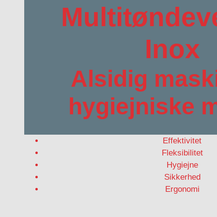
Multitøndev
Inox
Alsidig maski
hygiejniske m
Effektivitet
Fleksibilitet
Hygiejne
Sikkerhed
Ergonomi