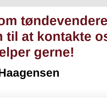
e om tøndevender
il at kontakte os
ælper gerne!
n
g