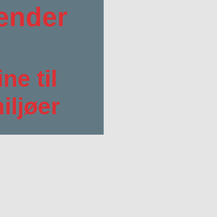
ender
ne til
iljøer