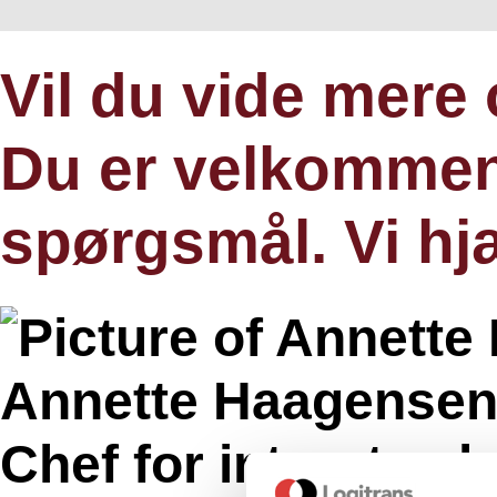
Vil du vide mer
Du er velkommen t
spørgsmål. Vi hj
Annette Haagense
Chef for internt sal