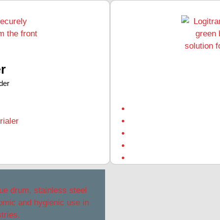
r
der
rialer