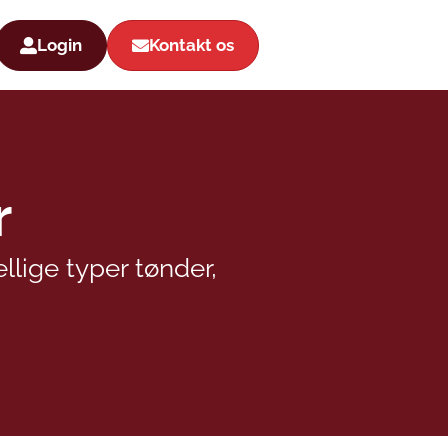
Login
Kontakt os
r
llige typer tønder,