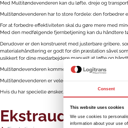
Med Multitøndevenderen kan du løfte, dreje og transporter
Multitøndevenderen har to store fordele: den forbedrer e
For at forbedre effektiviteten skal du gøre mere med min
Med den medfølgende fjernbetjening kan du håndtere tø
Derudover er den konstrueret med justerbare gribere, s
materialehåndtering er godt for din præstation såvel s
usikkert for dine medarbejdere manuelt at løfte og håndt
Multitøndevenderen kommer altid med elektrisk fastspænd
Multitøndevenderen er velegnet til forskellige industrie
Consent
Hvis du har specielle ønsker, kan vi også ændre det, så det
This website uses cookies
Ekstraudstyr
We use cookies to personalis
information about your use of