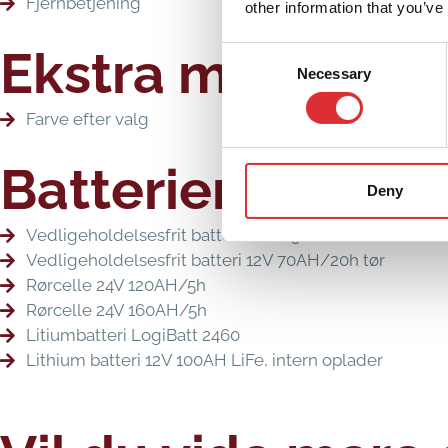
Fjernbetjening
other information that you’ve
Ekstra mulighed
Consent
Necessary
Selection
Farve efter valg
Batterier
Deny
Vedligeholdelsesfrit batteri 12V 115AH/20h
Vedligeholdelsesfrit batteri 12V 70AH/20h tør
Rørcelle 24V 120AH/5h
Rørcelle 24V 160AH/5h
Litiumbatteri LogiBatt 2460
Lithium batteri 12V 100AH ​​LiFe, intern oplader