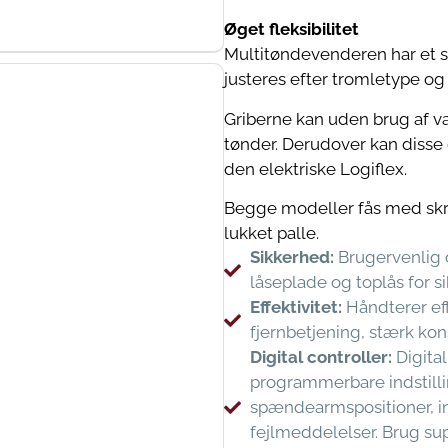
Øget fleksibilitet
Multitøndevenderen har et s
justeres efter tromletype og 
Griberne kan uden brug af væ
tønder. Derudover kan disse 
den elektriske Logiflex.
Begge modeller fås med skræ
lukket palle.
Sikkerhed:
Brugervenlig o
låseplade og toplås for si
Effektivitet:
Håndterer ef
fjernbetjening, stærk kon
Digital controller:
Digita
programmerbare indstillin
spændearmspositioner, in
fejlmeddelelser. Brug supe