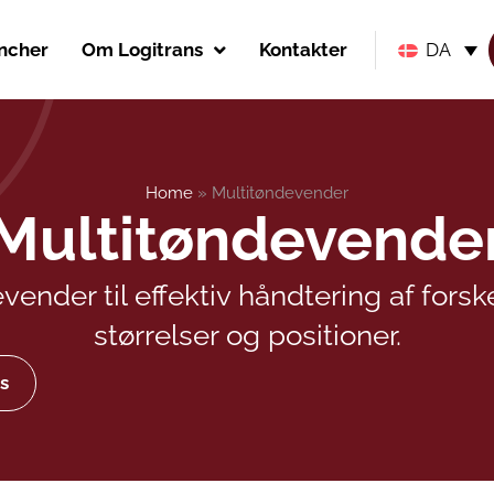
ncher
Om Logitrans
Kontakter
DA
Home
»
Multitøndevender
Multitøndevende
vender til effektiv håndtering af forske
størrelser og positioner.
s