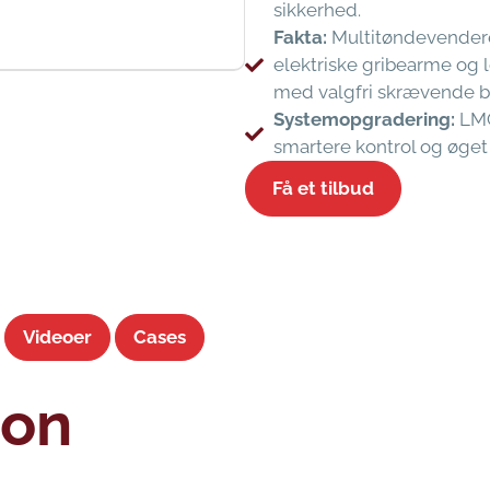
sikkerhed.
Fakta:
Multitøndevenderen
elektriske gribearme og lø
med valgfri skrævende b
Systemopgradering:
LMC
smartere kontrol og øget 
Få et tilbud
Videoer
Cases
ion