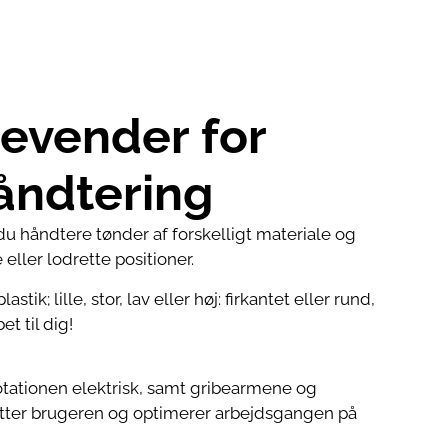
evender for
håndtering
 håndtere tønder af forskelligt materiale og
eller lodrette positioner.
stik; lille, stor, lav eller høj: firkantet eller rund,
t til dig!
 rotationen elektrisk, samt gribearmene og
ytter brugeren og optimerer arbejdsgangen på