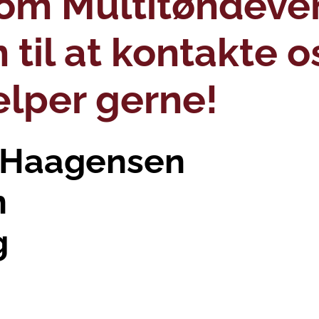
e om Multitøndev
il at kontakte os
ælper gerne!
n
g