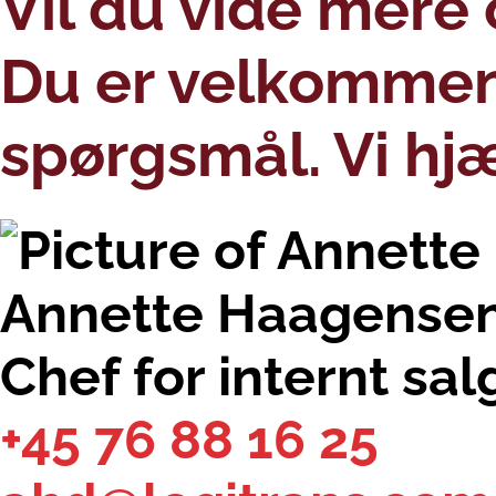
Vil du vide mer
Du er velkommen t
spørgsmål. Vi hj
Annette Haagense
Chef for internt sal
+45 76 88 16 25