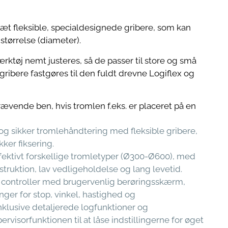
æt fleksible, specialdesignede gribere, som kan
størrelse (diameter).
rktøj nemt justeres, så de passer til store og små
gribere fastgøres til den fuldt drevne Logiflex og
vende ben, hvis tromlen f.eks. er placeret på en
g sikker tromlehåndtering med fleksible gribere,
kker fiksering.
fektivt forskellige tromletyper (Ø300-Ø600), med
struktion, lav vedligeholdelse og lang levetid.
l controller med brugervenlig berøringsskærm,
ger for stop, vinkel, hastighed og
klusive detaljerede logfunktioner og
rvisorfunktionen til at låse indstillingerne for øget