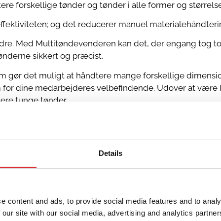
e forskellige tønder og tønder i alle former og størrelse
ffektiviteten; og det reducerer manuel materialehåndteri
dre. Med Multitøndevenderen kan det, der engang tog to el
nderne sikkert og præcist.
om gør det muligt at håndtere mange forskellige dimens
om for dine medarbejderes velbefindende. Udover at være
ere tunge tønder.
ing, løft og rotation, og har flere sikkerhedsfunktioner
r, såsom medicin, kosmetik og fødevarer.
Details
 passer til din specifikke situation og behov.
e content and ads, to provide social media features and to analy
 our site with our social media, advertising and analytics partn