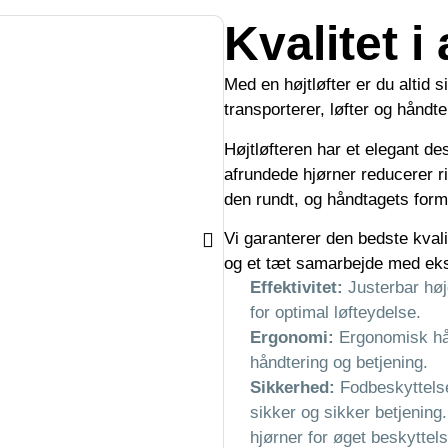
Kvalitet i
Med en højtløfter er du altid 
transporterer, løfter og håndt
Højtløfteren har et elegant d
afrundede hjørner reducerer ri
den rundt, og håndtagets form
Vi garanterer den bedste kval
og et tæt samarbejde med eks
Effektivitet:
Justerbar høj
for optimal løfteydelse.
Ergonomi:
Ergonomisk hån
håndtering og betjening.
Sikkerhed:
Fodbeskyttelse,
sikker og sikker betjeni
hjørner for øget beskyttel