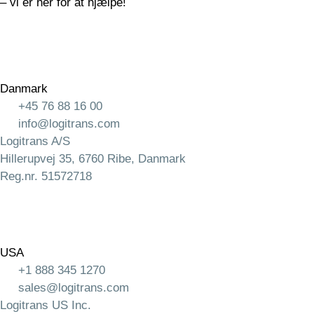
– vi er her for at hjælpe!
Danmark
+45 76 88 16 00
info@logitrans.com
Logitrans A/S
Hillerupvej 35, 6760 Ribe, Danmark
Reg.nr. 51572718
USA
+1 888 345 1270
sales@logitrans.com
Logitrans US Inc.