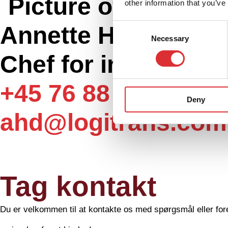
other information that you’ve
Annette Haagense
Consent
Necessary
Selection
Chef for internt sal
+45 76 88 16 25
Deny
ahd@logitrans.com
Tag kontakt
Du er velkommen til at kontakte os med spørgsmål eller fore