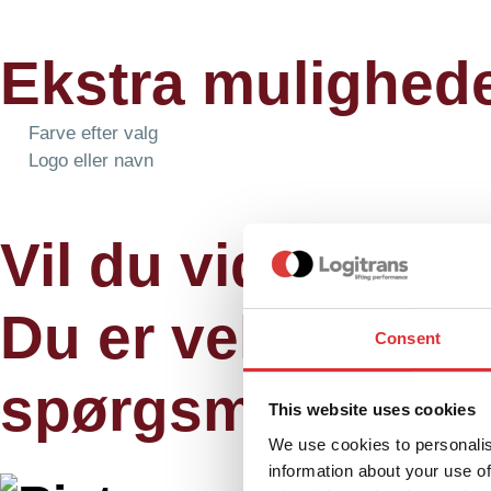
Ekstra mulighed
Farve efter valg
Logo eller navn
Vil du vide mere 
Du er velkommen t
Consent
spørgsmål. Vi hj
This website uses cookies
We use cookies to personalis
information about your use of