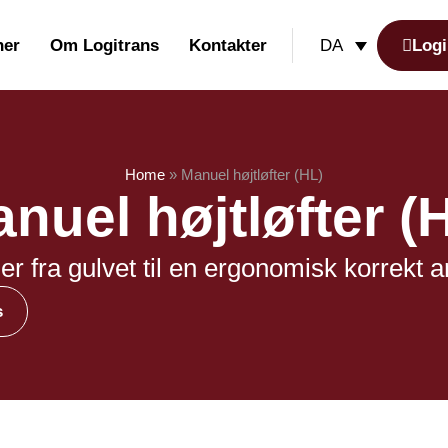
her
Om Logitrans
Kontakter
Logi
DA
Home
»
Manuel højtløfter (HL)
nuel højtløfter (
ler fra gulvet til en ergonomisk korrekt ar
s