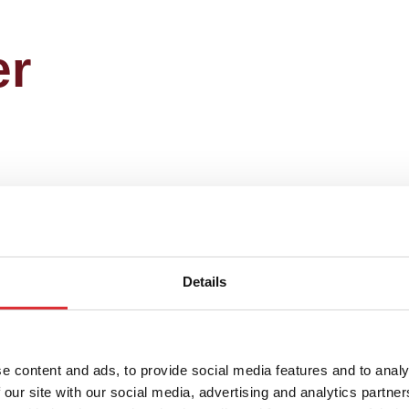
er
om højtløftere?
il at kontakte os
Details
ælper gerne!
e content and ads, to provide social media features and to analy
 our site with our social media, advertising and analytics partn