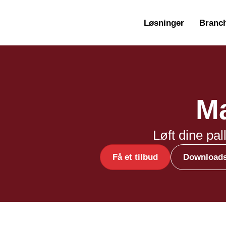
Løsninger
Branc
Ma
Løft dine pal
Få et tilbud
Download