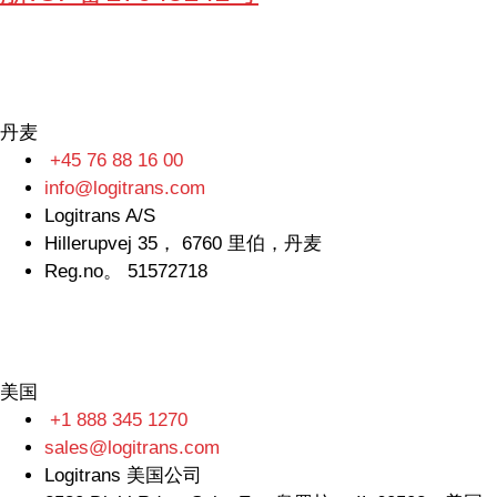
丹麦
+45 76 88 16 00
info@logitrans.com
Logitrans A/S
Hillerupvej 35， 6760 里伯，丹麦
Reg.no。 51572718
美国
+1 888 345 1270
sales@logitrans.com
Logitrans 美国公司