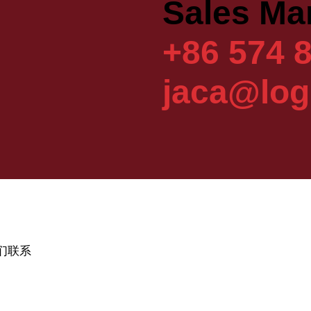
Sales Ma
+86 574 
jaca@log
们联系