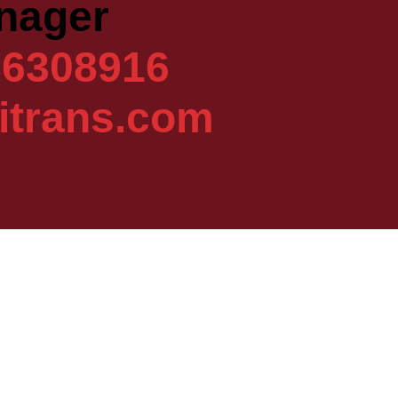
nager
86308916
itrans.com