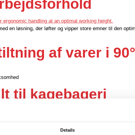
arbejdsforhold
ed en løsning, der løfter og vipper store emner til den opti
ltning af varer i 90
irksomhed
lt til kagebageri
Details