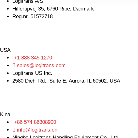
Logitrans A/S
Hillerupvej 35, 6760 Ribe, Danmark
Reg.nr. 51572718
USA
+1 888 345 1270
sales@logitrans.com
Logitrans US Inc.
2580 Diehl Rd., Suite E, Aurora, IL 60502. USA
Kina
+86 574 86308900
info@logitrans.cn
Ningbo Logitrans Handling Equipment Co., Ltd.