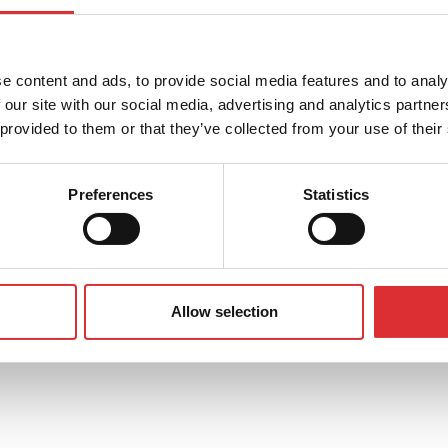
gehussenge i sundh
e content and ads, to provide social media features and to analy
 our site with our social media, advertising and analytics partn
 provided to them or that they’ve collected from your use of their
Preferences
Statistics
spørgsler om vores produkter eller tjenester
Allow selection